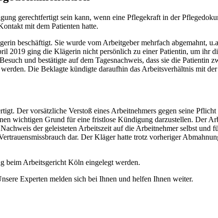
igung gerechtfertigt sein kann, wenn eine Pflegekraft in der Pflegedoku
ontakt mit dem Patienten hatte.
legerin beschäftigt. Sie wurde vom Arbeitgeber mehrfach abgemahnt, u.a
2019 ging die Klägerin nicht persönlich zu einer Patientin, um ihr di
Besuch und bestätigte auf dem Tagesnachweis, dass sie die Patientin z
 werden. Die Beklagte kündigte daraufhin das Arbeitsverhältnis mit de
ertigt. Der vorsätzliche Verstoß eines Arbeitnehmers gegen seine Pflich
einen wichtigen Grund für eine fristlose Kündigung darzustellen. Der Ar
achweis der geleisteten Arbeitszeit auf die Arbeitnehmer selbst und fül
en Vertrauensmissbrauch dar. Der Kläger hatte trotz vorheriger Abmahn
ung beim Arbeitsgericht Köln eingelegt werden.
Unsere Experten melden sich bei Ihnen und helfen Ihnen weiter.