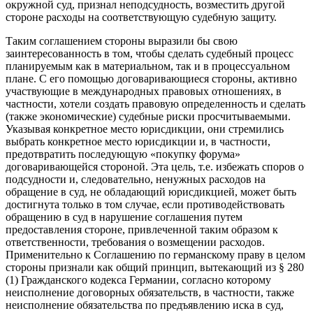
окружной суд, признал неподсудность, возместить другой
стороне расходы на соответствующую судебную защиту.
Таким соглашением стороны выразили бы свою
заинтересованность в том, чтобы сделать судебный процесс
планируемым как в материальном, так и в процессуальном
плане. С его помощью договаривающиеся стороны, активно
участвующие в международных правовых отношениях, в
частности, хотели создать правовую определенность и сделать
(также экономические) судебные риски просчитываемыми.
Указывая конкретное место юрисдикции, они стремились
выбрать конкретное место юрисдикции и, в частности,
предотвратить последующую «покупку форума»
договаривающейся стороной. Эта цель, т.е. избежать споров о
подсудности и, следовательно, ненужных расходов на
обращение в суд, не обладающий юрисдикцией, может быть
достигнута только в том случае, если противодействовать
обращению в суд в нарушение соглашения путем
предоставления стороне, привлеченной таким образом к
ответственности, требования о возмещении расходов.
Применительно к Соглашению по германскому праву в целом
стороны признали как общий принцип, вытекающий из § 280
(1) Гражданского кодекса Германии, согласно которому
неисполнение договорных обязательств, в частности, также
неисполнение обязательства по предъявлению иска в суд,