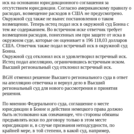
иск на основании юрисдикционного соглашения за
отсутствием юрисдикции. Согласно американскому правилу о
расходах, возмещение расходов в США не предусмотрено.
Окружной суд также не вынес постановления о таком
возмещении. Теперь истец подал иск в окружной суд Бонна с
тем же содержанием. Во встречном иске ответчик требует
возмещения расходов, понесенных им при защите от иска в
окружном суде, которые он оценивает в 196 118,03 долларов
США. Ответчик также подал встречный иск в окружной суд
Бонна.
Окружной суд отклонил иск и удовлетворил встречный иск.
Истец подал апелляцию, ограничившись встречным иском.
Высший региональный суд отклонил встречный иск.
BGH отменил решение Высшего регионального суда в ответ
на апелляцию ответчика и вернул дело в Высший
региональный суд для нового рассмотрения и принятия
решения.
По мнению Федерального суда, соглашение о месте
юрисдикции в Бонне и действии немецкого права должно
быть истолковано как означающее, что стороны обязаны
предъявлять иски по договору только в этом месте
юрисдикции и, в случае признания неподсудности, по
крайней мере, в той степени, в какой суд, например,