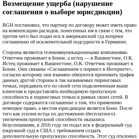
Возмещение ущерба (нарушениe
соглашения о выборе юрисдикции)
BGH постановил, что партнер по договору может иметь право
на компенсацию расходов, понесенных им в связи с тем, что
против него был подан иск в американский суд вопреки
соглашению об исключительной подсудности в Германии.
Стороны являются телекоммуникационными компаниями.
Ответчик проживает в Бонне, а истец — в Вашингтоне, О.К.
Истец проживает в Вашингтоне, О.К. Ответчик проживает в
Бонне. Они связаны «Соглашением о пиринге в Интернете»,
согласно которому они взаимно обязуются принимать трафик
данных другой стороны в так называемых пиринговых
точках, передавать его по своей сети подключенным выше
клиентам и предоставлять необходимую пропускную
способность в пиринговых точках в рамках своих сетей. В
договоре содержится соглашение о том, что применимо
немецкое право, а местом юрисдикции является Бонн. После
того как усилия истца по достижению (бесплатного)
увеличения пропускной способности оказались
безуспешными, в 2016 году он подал иск в федеральный суд
(окружной суд) в США с требованием создать
дополнительную пропускную способность. Этот суд отклонил