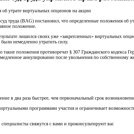
 об утрате виртуальных опционов на акции
 суд труда (BAG) постановил, что определенные положения об у
авное положение.
результате лишился своих уже «закрепленных» виртуальных опци
 были немедленно утратить силу.
то такие положения противоречат § 307 Гражданского кодекса 
емедленное аннулирование после увольнения по собственному ж
ие в два раза быстрее, чем первоначальный срок возникновени
с виртуальными программами участия и ограничивает возможнос
 специалисты свяжутся с вами и проконсультируют вас