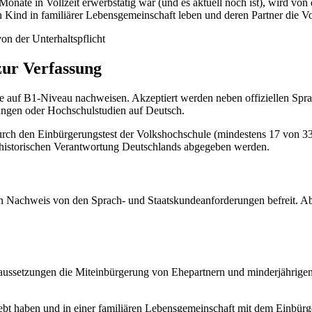
onate in Vollzeit erwerbstätig war (und es aktuell noch ist), wird von d
en Kind in familiärer Lebensgemeinschaft leben und deren Partner die V
on der Unterhaltspflicht
zur Verfassung
auf B1-Niveau nachweisen. Akzeptiert werden neben offiziellen Sprac
ungen oder Hochschulstudien auf Deutsch.
ch den Einbürgerungstest der Volkshochschule (mindestens 17 von 33 
 historischen Verantwortung Deutschlands abgegeben werden.
en Nachweis von den Sprach- und Staatskundeanforderungen befreit. Ab
raussetzungen die Miteinbürgerung von Ehepartnern und minderjährigen
ebt haben und in einer familiären Lebensgemeinschaft mit dem Einbürg