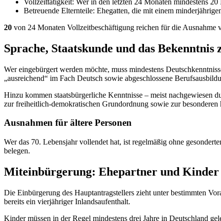
Vollzeittätigkeit: Wer in den letzten 24 Monaten mindestens 20 M
Betreuende Elternteile: Ehegatten, die mit einem minderjährig
20
von 24 Monaten Vollzeitbeschäftigung reichen für die Ausnahme v
Sprache, Staatskunde und das Bekenntnis 
Wer eingebürgert werden möchte, muss mindestens Deutschkenntnisse 
„ausreichend“ im Fach Deutsch sowie abgeschlossene Berufsausbild
Hinzu kommen staatsbürgerliche Kenntnisse – meist nachgewiesen dur
zur freiheitlich-demokratischen Grundordnung sowie zur besonderen
Ausnahmen für ältere Personen
Wer das 70. Lebensjahr vollendet hat, ist regelmäßig ohne gesondert
belegen.
Miteinbürgerung: Ehepartner und Kinder
Die Einbürgerung des Hauptantragstellers zieht unter bestimmten Vo
bereits ein vierjähriger Inlandsaufenthalt.
Kinder müssen in der Regel mindestens drei Jahre in Deutschland gel