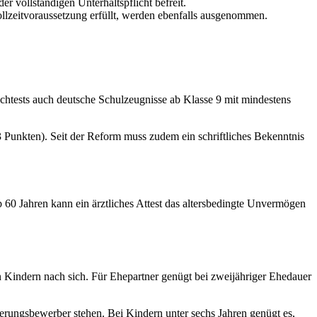
er vollständigen Unterhaltspflicht befreit.
ollzeitvoraussetzung erfüllt, werden ebenfalls ausgenommen.
htests auch deutsche Schulzeugnisse ab Klasse 9 mit mindestens
Punkten). Seit der Reform muss zudem ein schriftliches Bekenntnis
 60 Jahren kann ein ärztliches Attest das altersbedingte Unvermögen
 Kindern nach sich. Für Ehepartner genügt bei zweijähriger Ehedauer
erungsbewerber stehen. Bei Kindern unter sechs Jahren genügt es,