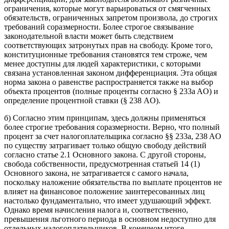
ограничения, которые могут варьироваться от смягченных
обязательств, ограниченных запретом произвола, до строгих
требований соразмерности. Более строгое связывание
законодательной власти может быть следствием
соответствующих затронутых прав на свободу. Кроме того,
конституционные требования становятся тем строже, чем
менее доступны для людей характеристики, с которыми
связана установленная законом дифференциация. Эта общая
норма закона о равенстве распространяется также на выбор
объекта процентов (полные проценты согласно § 233a AO) и
определение процентной ставки (§ 238 AO).
б) Согласно этим принципам, здесь должны применяться
более строгие требования соразмерности. Верно, что полный
процент за счет налогоплательщика согласно §§ 233a, 238 AO
по существу затрагивает только общую свободу действий
согласно статье 2.1 Основного закона. С другой стороны,
свобода собственности, предусмотренная статьей 14 (1)
Основного закона, не затрагивается с самого начала,
поскольку наложение обязательства по выплате процентов не
влияет на финансовое положение заинтересованных лиц
настолько фундаментально, что имеет удушающий эффект.
Однако время начисления налога и, соответственно,
превышения льготного периода в основном недоступно для
отдельных налогоплательщиков. В конечном итоге,