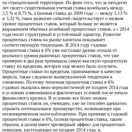
на отрицательной территории. На фоне того, что за пятьдесят
лет своего существования учетная ставка колебалась между
2,5 % и 8,75 %, а базовая ставка до 2009 года — между 1,13 %
и 3,32 %, такое развитие событий свидетельствует о низком
уровне процентных ставок, который больше не является
выражением обычных колебаний процентных ставок, а с 2014
года носит структурный и устойчивый характер. Развитие
процентных ставок на рынке капитала показывает
соответствующую тенденцию. В 2014 году годовая
процентная ставка в 6% уже настолько далеко отошла от
реального уровня рыночных процентных ставок, что уже
примерно в два раза превышала самую высокую процентную
ставку по кредитам, которую еще можно было получить.
Процентные ставки по кредитам, принимаемые в качестве
мерила, также следовали вышеуказанной тенденции к
снижению. Поэтому типичная процентная ставка в 6%
годовых оказалась явно нереалистичной не позднее 2014 года
в условиях изменившихся фактических условий после начала
финансового кризиса. В условиях все более низких
процентных ставок он, очевидно, уже не способен адекватно
отразить потенциальное преимущество, возникающее при
несвоевременном налогообложении. При привязке к годовой
процентной ставке в 6%, полная процентная ставка, таким
образом, в целом имеет чрезмерный эффект для процентных
периодов, наступающих не позднее 2014 года, и,